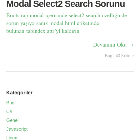
Modal Select2 Search Sorunu
Bootstrap modal içerisinde select2 search özelliğinde
sorun yaşıyorsanız modal html etiketinde
bulunan tabindex attr’yi kaldırın.
Devamını Oku →
--
Bug
|
40 Kelime
Kategoriler
Bug
C#
Genel
Javascript
Linux