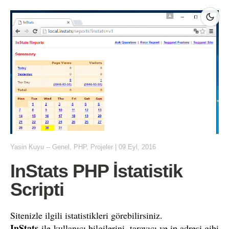
Yasin Kuyu
--
Genel
,
PHP
,
Projeler
|
09 Eyl, 2016
InStats PHP İstatistik
Scripti
Sitenizle ilgili istatistikleri görebilirsiniz.
InStats
ile kullanıcı bilgilerini, tarayıcı ve ip adresi gibi