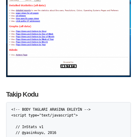
Takip Kodu
<!-- BODY TAGLARI ARASINA EKLEYİN -->

<script type="text/javascript">

  // InStats v1

  // @yasinkuyu, 2016
