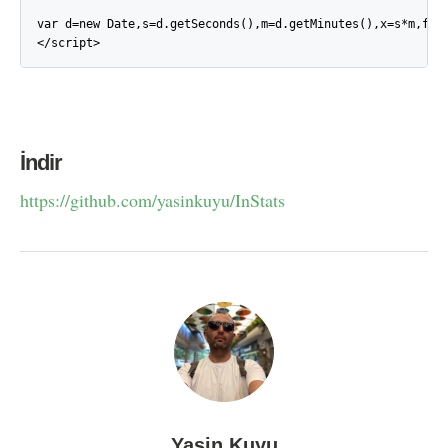
var d=new Date,s=d.getSeconds(),m=d.getMinutes(),x=s*m,f="
</script>
İndir
https://github.com/yasinkuyu/InStats
Yasin Kuyu