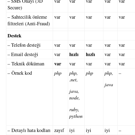
– SMS Onayı (3D
var
var
var
var
var
Secure)
– Sahtecilik önleme
var
var
var
var
var
filtreleri (Anti-Fraud)
Destek
– Telefon desteği
var
var
var
var
var
hızlı
hızlı
– Email desteği
var
var
var
var
– Teknik döküman
var
var
var
var
– Örnek kod
php
php,
php
php,
–
.net,
java
java,
node,
ruby,
python
– Detaylı hata kodları
zayıf
iyi
iyi
iyi
–