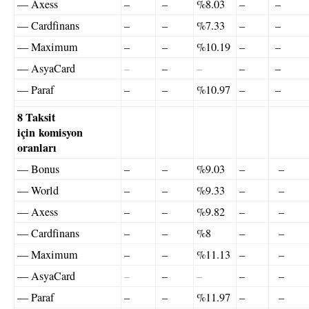
— Axess
–
–
%8.03
–
–
— Cardfinans
–
–
%7.33
–
–
— Maximum
–
–
%10.19
–
–
— AsyaCard
–
–
–
–
–
— Paraf
–
–
%10.97
–
–
8 Taksit
için komisyon
oranları
— Bonus
–
–
%9.03
–
–
— World
–
–
%9.33
–
–
— Axess
–
–
%9.82
–
–
— Cardfinans
–
–
%8
–
–
— Maximum
–
–
%11.13
–
–
— AsyaCard
–
–
–
–
–
— Paraf
–
–
%11.97
–
–