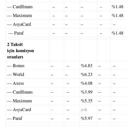
— Cardfinans
–
–
–
–
%1.48
— Maximum
–
–
–
–
%1.48
— AsyaCard
–
–
–
–
–
— Paraf
–
–
–
–
%1.48
2 Taksit
için komisyon
oranları
— Bonus
–
–
%4.83
–
–
— World
–
–
%6.23
–
–
— Axess
–
–
%4.08
–
–
— Cardfinans
–
–
%3.99
–
–
— Maximum
–
–
%5.35
–
–
— AsyaCard
–
–
yok
–
–
— Paraf
–
–
%5.97
–
–