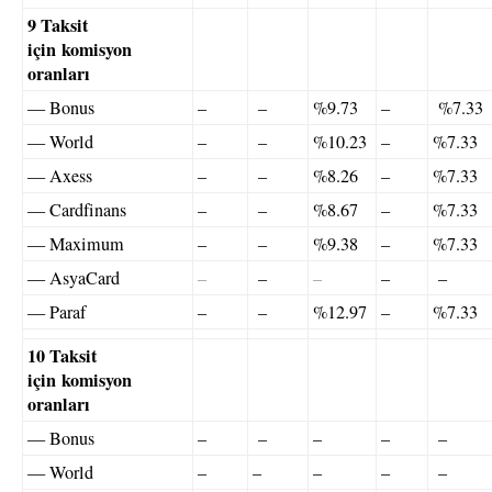
9 Taksit
için komisyon
oranları
— Bonus
–
–
%9.73
–
%7.33
— World
–
–
%10.23
–
%7.33
— Axess
–
–
%8.26
–
%7.33
— Cardfinans
–
–
%8.67
–
%7.33
— Maximum
–
–
%9.38
–
%7.33
— AsyaCard
–
–
–
–
–
— Paraf
–
–
%12.97
–
%7.33
10 Taksit
için komisyon
oranları
— Bonus
–
–
–
–
–
— World
–
–
–
–
–