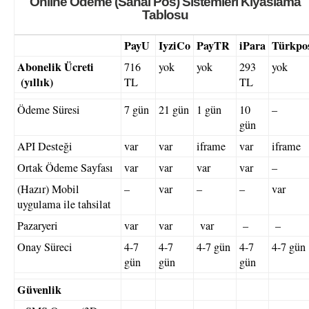
Online Ödeme (Sanal Pos) Sistemleri Kıyaslama
Tablosu
PayU
IyziCo
PayTR
iPara
Türkpo
Abonelik Ücreti
716
yok
yok
293
yok
(yıllık)
TL
TL
Ödeme Süresi
7 gün
21 gün
1 gün
10
–
gün
API Desteği
var
var
iframe
var
iframe
Ortak Ödeme Sayfası
var
var
var
var
–
(Hazır) Mobil
–
var
–
–
var
uygulama ile tahsilat
Pazaryeri
var
var
var
–
–
Onay Süreci
4-7
4-7
4-7 gün
4-7
4-7 gün
gün
gün
gün
Güvenlik