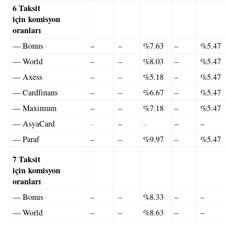
6 Taksit
için komisyon
oranları
— Bonus
–
–
%7.63
–
%5.47
— World
–
–
%8.03
–
%5.47
— Axess
–
–
%5.18
–
%5.47
— Cardfinans
–
–
%6.67
–
%5.47
— Maximum
–
–
%7.18
–
%5.47
— AsyaCard
–
–
–
–
–
— Paraf
–
–
%9.97
–
%5.47
7 Taksit
için komisyon
oranları
— Bonus
–
–
%8.33
–
–
— World
–
–
%8.63
–
–