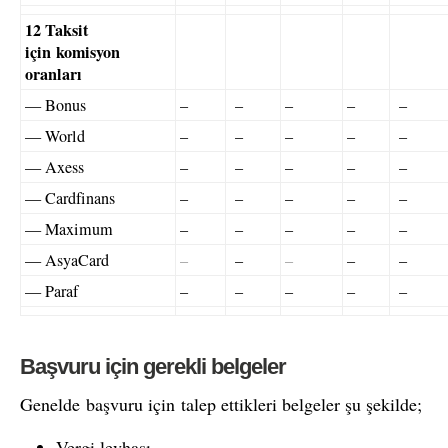
12 Taksit
için komisyon
oranları
— Bonus
–
–
–
–
–
— World
–
–
–
–
–
— Axess
–
–
–
–
–
— Cardfinans
–
–
–
–
–
— Maximum
–
–
–
–
–
— AsyaCard
–
–
–
–
–
— Paraf
–
–
–
–
–
Başvuru için gerekli belgeler
Genelde başvuru için talep ettikleri belgeler şu şekilde;
Vergi levhası