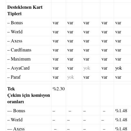
Desteklenen Kart
Tipleri
– Bonus
var
var
var
var
var
– World
var
var
var
var
var
– Axess
var
var
var
var
var
– Cardfinans
var
var
var
var
var
– Maximum
var
var
var
var
var
– AsyaCard
var
var
yok
var
yok
– Paraf
var
yok
var
var
var
Tek
%2.30
Çekim için komisyon
oranları
— Bonus
–
–
–
–
%1.48
– World
–
–
–
–
%1.48
— Axess
–
–
–
–
%1.48