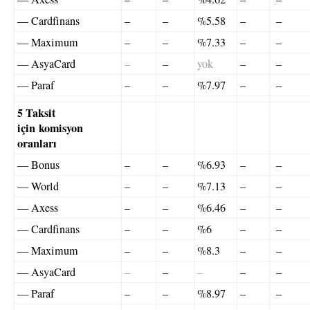
— Cardfinans
–
–
%5.58
–
–
— Maximum
–
–
%7.33
–
–
— AsyaCard
–
–
yok
–
–
— Paraf
–
–
%7.97
–
–
5 Taksit
için komisyon
oranları
— Bonus
–
–
%6.93
–
–
— World
–
–
%7.13
–
–
— Axess
–
–
%6.46
–
–
— Cardfinans
–
–
%6
–
–
— Maximum
–
–
%8.3
–
–
— AsyaCard
–
–
–
–
–
— Paraf
–
–
%8.97
–
–