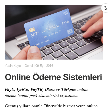
Yasin Kuyu
--
Genel
|
09 Eyl, 2016
Online Ödeme Sistemleri
PayU, IyziCo, PayTR, iPara ve Türkpos
online
ödeme (sanal pos) sistemlerini kıyaslama.
Geçmiş yıllara oranla Türkiye’de hizmet veren online