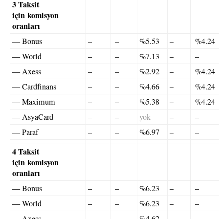
3 Taksit
için komisyon
oranları
— Bonus
–
–
%5.53
–
%4.24
— World
–
–
%7.13
–
–
— Axess
–
–
%2.92
–
%4.24
— Cardfinans
–
–
%4.66
–
%4.24
— Maximum
–
–
%5.38
–
%4.24
— AsyaCard
–
–
yok
–
–
— Paraf
–
–
%6.97
–
–
4 Taksit
için komisyon
oranları
— Bonus
–
–
%6.23
–
–
— World
–
–
%6.23
–
–
— Axess
–
–
%4.62
–
–